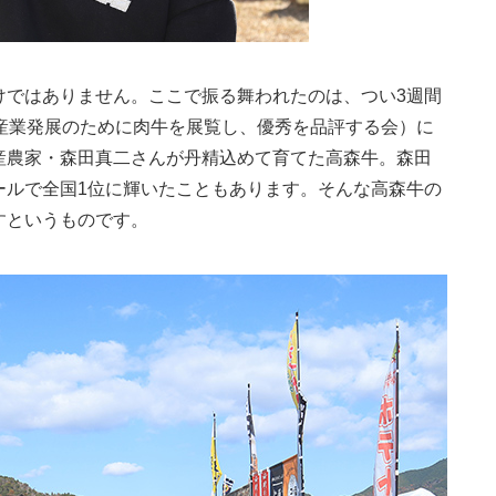
けではありません。ここで振る舞われたのは、つい3週間
産業発展のために肉牛を展覧し、優秀を品評する会）に
産農家・森田真二さんが丹精込めて育てた高森牛。森田
ールで全国1位に輝いたこともあります。そんな高森牛の
すというものです。