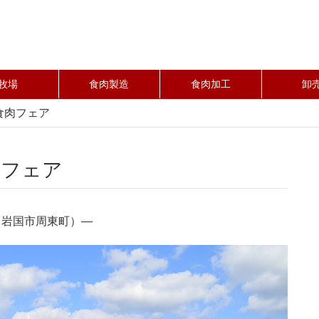
牧場
食肉製造
食肉加工
卸
食肉フェア
肉フェア
場（岩国市周東町）―