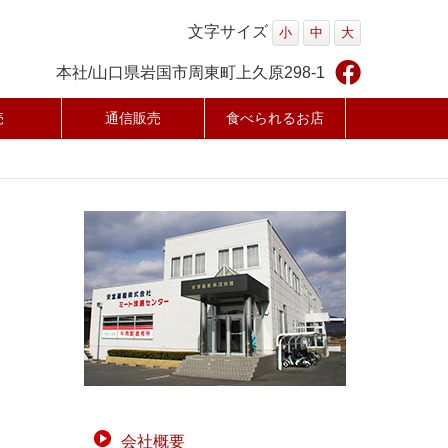
文字サイズ
小
中
大
本社/山口県岩国市周東町上久原298-1
売
通信販売
食べられるお店
会社概要