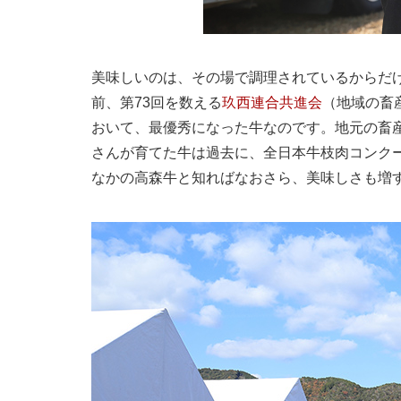
美味しいのは、その場で調理されているからだ
前、第73回を数える
玖西連合共進会
（地域の畜
おいて、最優秀になった牛なのです。地元の畜
さんが育てた牛は過去に、全日本牛枝肉コンク
なかの高森牛と知ればなおさら、美味しさも増