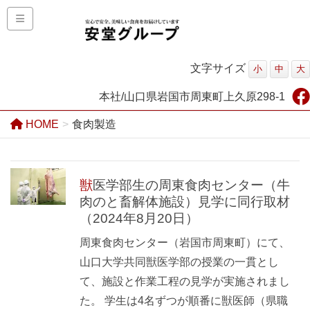
文字サイズ
小
中
大
本社/山口県岩国市周東町上久原298-1
HOME
食肉製造
獣医学部生の周東食肉センター（牛
肉のと畜解体施設）見学に同行取材
（2024年8月20日）
周東食肉センター（岩国市周東町）にて、
山口大学共同獣医学部の授業の一貫とし
て、施設と作業工程の見学が実施されまし
た。 学生は4名ずつが順番に獣医師（県職