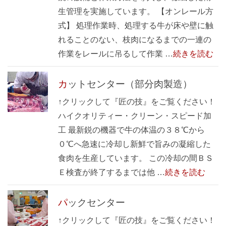
生管理を実施しています。 【オンレール方
式】 処理作業時、処理する牛が床や壁に触
れることのない、枝肉になるまでの一連の
作業をレールに吊るして作業 …
続きを読む
カットセンター（部分肉製造）
↑クリックして『匠の技』をご覧ください！
ハイクオリティー・クリーン・スピード加
工 最新鋭の機器で牛の体温の３８℃から
０℃へ急速に冷却し新鮮で旨みの凝縮した
食肉を生産しています。 この冷却の間ＢＳ
Ｅ検査が終了するまでは他 …
続きを読む
パックセンター
↑クリックして『匠の技』をご覧ください！