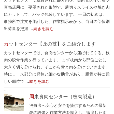
カットセンターで脱骨された部分肉を、契約食肉小売店や
直売店用に、要望された形態で、薄切りスライスや焼き肉
にカットして、パック包装しています。 一日の初めは、
事務所で注文を集計した、作業指示表から、当日の部位別
出荷量を把握 …
続きを読む
カットセンター【匠の技】をご紹介します
カットセンターでは、食肉センターから運ばれてくる、枝
肉の脱骨作業を行っています。 まず枝肉から部位ごとに
大きく切り分けられ、そこから骨と肉を分けていきます。
特にロース部分は脊柱と細かな肋骨があり、脱骨が特に難
しい部位で …
続きを読む
周東食肉センター（枝肉製造）
消費者へ安心と安全を提供するための最新
鋭の設備と作業方法を導入し、徹底した衛