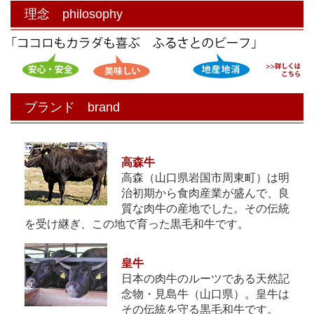
理念 philosophy
ブランド brand
高森牛
高森（山口県岩国市周東町）は明
治初期から食肉産業が盛んで、良
質な肉牛の産地でした。その伝統
を受け継ぎ、この地で育った黒毛和牛です。
皇牛
日本の肉牛のルーツである天然記
念物・見島牛（山口県）。皇牛は
その伝統を守る黒毛和牛です。