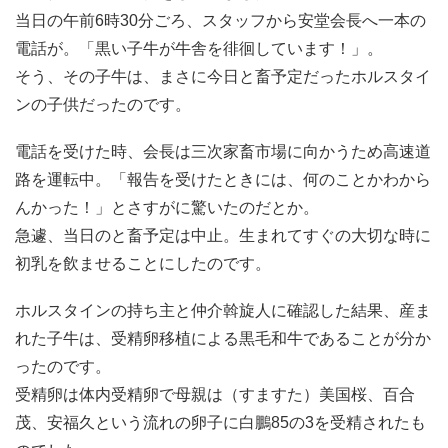
当日の午前6時30分ごろ、スタッフから安堂会長へ一本の
電話が。「黒い子牛が牛舎を徘徊しています！」。
そう、その子牛は、まさに今日と畜予定だったホルスタイ
ンの子供だったのです。
電話を受けた時、会長は三次家畜市場に向かうため高速道
路を運転中。「報告を受けたときには、何のことかわから
んかった！」とさすがに驚いたのだとか。
急遽、当日のと畜予定は中止。生まれてすぐの大切な時に
初乳を飲ませることにしたのです。
ホルスタインの持ち主と仲介斡旋人に確認した結果、産ま
れた子牛は、受精卵移植による黒毛和牛であることが分か
ったのです。
受精卵は体内受精卵で母親は（すますた）美国桜、百合
茂、安福久という流れの卵子に白鵬85の3を受精されたも