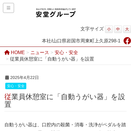
文字サイズ
小
中
大
本社/山口県岩国市周東町上久原298-1
HOME
ニュース
安心・安全
従業員休憩室に「自動うがい器」を設置
2025年4月22日
安心・安全
従業員休憩室に「自動うがい器」を設
置
自動うがい器は、口腔内の殺菌・消毒・洗浄がペダルを踏