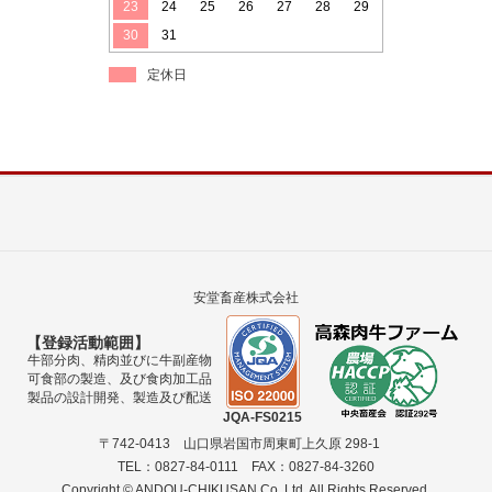
23
24
25
26
27
28
29
30
31
定休日
安堂畜産株式会社
【登録活動範囲】
牛部分肉、精肉並びに牛副産物
可食部の製造、及び食肉加工品
製品の設計開発、製造及び配送
JQA-FS0215
〒742-0413 山口県岩国市周東町上久原 298-1
TEL：0827-84-0111 FAX：0827-84-3260
Copyright © ANDOU-CHIKUSAN Co.,Ltd. All Rights Reserved.