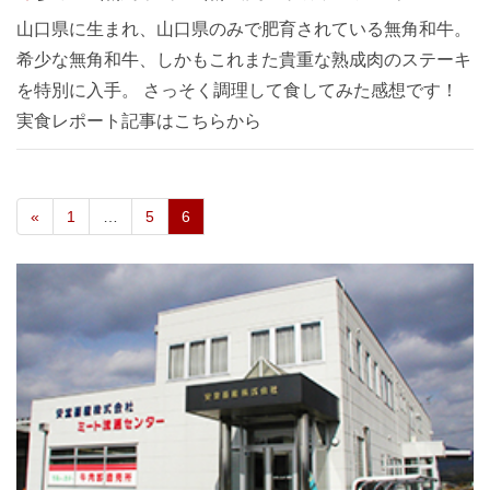
山口県に生まれ、山口県のみで肥育されている無角和牛。
希少な無角和牛、しかもこれまた貴重な熟成肉のステーキ
を特別に入手。 さっそく調理して食してみた感想です！
実食レポート記事はこちらから
«
1
…
5
6