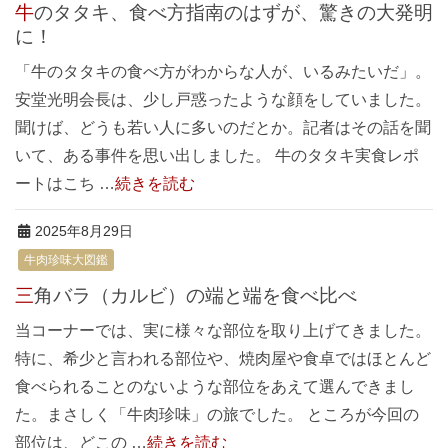
牛のタタキ、食べ方指南のはずが、驚きの大発明
に！
「牛のタタキの食べ方がわからな人が、いるみたいだ」。
安堂光明会長は、少し戸惑ったような顔をしていました。
聞けば、どうも若い人に多いのだとか。記者はその話を聞
いて、ある事件を思い出しました。 牛のタタキ実食レポ
ートはこち …
続きを読む
2025年8月29日
牛肉珍味大図鑑
三角バラ（カルビ）の端と端を食べ比べ
当コーナーでは、実に様々な部位を取り上げてきました。
特に、希少と言われる部位や、焼肉屋や食卓ではほとんど
食べられることのないような部位をあえて選んできまし
た。まさしく「牛肉珍味」の旅でした。 ところが今回の
部位は、どこの …
続きを読む