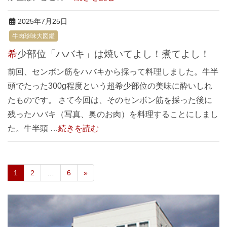
2025年7月25日
牛肉珍味大図鑑
希少部位「ハバキ」は焼いてよし！煮てよし！
前回、センボン筋をハバキから採って料理しました。牛半
頭でたった300g程度という超希少部位の美味に酔いしれ
たものです。 さて今回は、そのセンボン筋を採った後に
残ったハバキ（写真、奥のお肉）を料理することにしまし
た。牛半頭 …
続きを読む
1
2
…
6
»