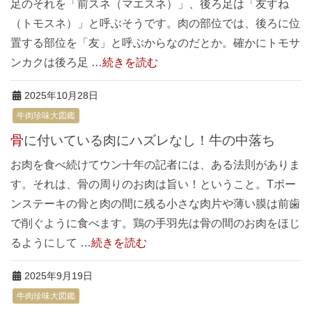
足のそれを「前スネ（マエスネ）」、後ろ足は「友すね
（トモスネ）」と呼ぶそうです。肉の部位では、後ろに位
置する部位を「友」と呼ぶからなのだとか。確かにトモサ
ンカクは後ろ足 …
続きを読む
2025年10月28日
牛肉珍味大図鑑
骨に付いている肉にハズレなし！牛の中落ち
お肉を食べ続けてウン十年の記者には、ある法則がありま
す。それは、骨の周りのお肉は旨い！ということ。Tボー
ンステーキの骨と肉の間に残る小さな肉片や薄い膜は前歯
で削ぐように食べます。鶏の手羽先は骨の間のお肉をほじ
るようにして …
続きを読む
2025年9月19日
牛肉珍味大図鑑