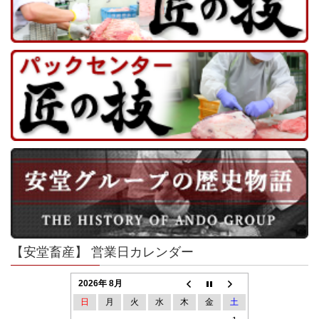
【安堂畜産】 営業日カレンダー
2026年 8月
日
月
火
水
木
金
土