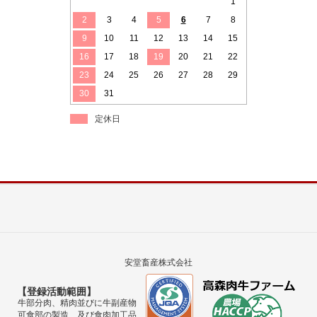
1
2
3
4
5
6
7
8
9
10
11
12
13
14
15
16
17
18
19
20
21
22
23
24
25
26
27
28
29
30
31
定休日
安堂畜産株式会社
【登録活動範囲】
牛部分肉、精肉並びに牛副産物
可食部の製造、及び食肉加工品