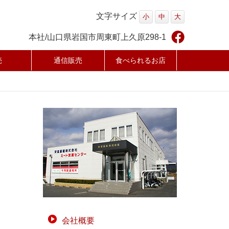
文字サイズ
小
中
大
本社/山口県岩国市周東町上久原298-1
売
通信販売
食べられるお店
会社概要