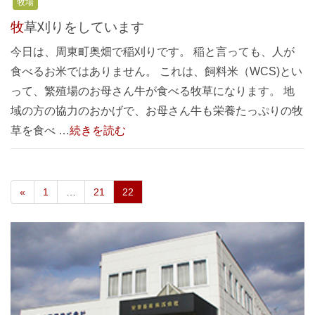
牧場
牧草刈りをしています
今日は、周東町奥畑で稲刈りです。 稲と言っても、人が
食べるお米ではありません。 これは、飼料米（WCS)とい
って、繁殖場のお母さん牛が食べる牧草になります。 地
域の方の協力のおかげで、お母さん牛も栄養たっぷりの牧
草を食べ …
続きを読む
«
1
…
21
22